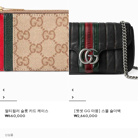
멀티컬러 슬롯 카드 케이스
[젯셋 GG 마몽] 스몰 숄더백
₩660,000
₩2,660,000
신상품