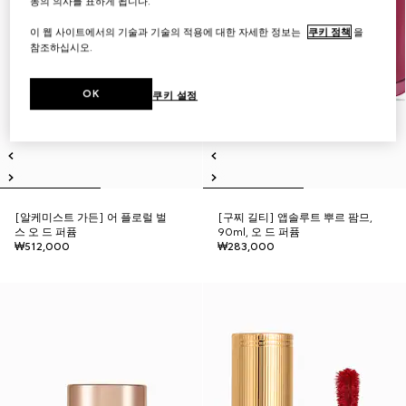
동의 의사를 표하게 됩니다.
이 웹 사이트에서의 기술과 기술의 적용에 대한 자세한 정보는
쿠키 정책
을
참조하십시오.
OK
쿠키 설정
[알케미스트 가든] 어 플로럴 벌
[구찌 길티] 앱솔루트 뿌르 팜므,
스 오 드 퍼퓸
90ml, 오 드 퍼퓸
₩512,000
₩283,000