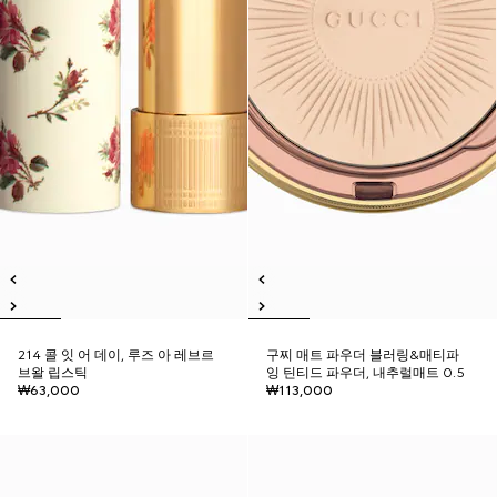
214 콜 잇 어 데이, 루즈 아 레브르
구찌 매트 파우더 블러링&매티파
브왈 립스틱
잉 틴티드 파우더, 내추럴매트 0.5
₩63,000
₩113,000