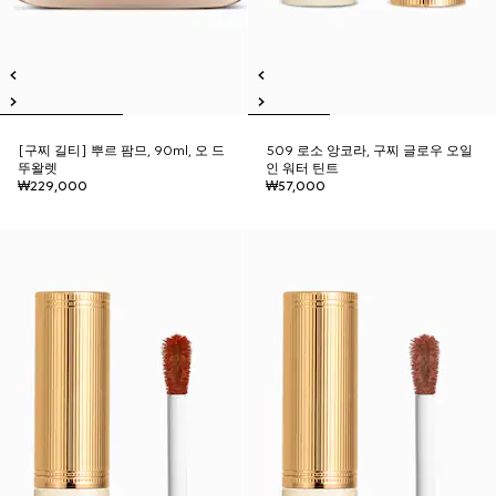
[구찌 길티] 뿌르 팜므, 90ml, 오 드
509 로소 앙코라, 구찌 글로우 오일
뚜왈렛
인 워터 틴트
₩229,000
₩57,000