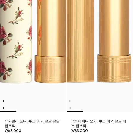
132 릴라 토니, 루즈 아 레브르 브왈
133 아이다 모카, 루즈 아 레브르 매
립스틱
트 립스틱
₩63,000
₩63,000