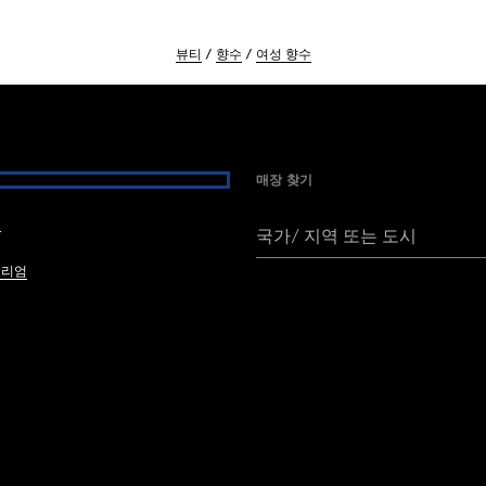
뷰티
향수
여성 향수
매장 찾기
여
국가/ 지역 또는 도시
브리엄