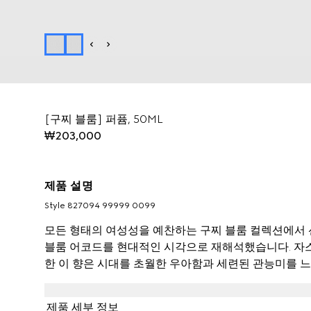
[구찌 블룸] 퍼퓸, 50ML
₩203,000
제품 설명
Style ‎827094 99999 0099
모든 형태의 여성성을 예찬하는 구찌 블룸 컬렉션에서
블룸 어코드를 현대적인 시각으로 재해석했습니다. 자스
한 이 향은 시대를 초월한 우아함과 세련된 관능미를 느
노트를 중심으로 바닐라향을 더해 크림처럼 부드러운 
디 향으로 더욱 입체적이고 강렬한 향수를 완성했습니다
제품 세부 정보