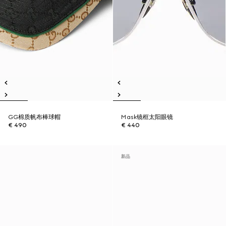
GG棉质帆布棒球帽
Mask镜框太阳眼镜
€ 490
€ 440
新品