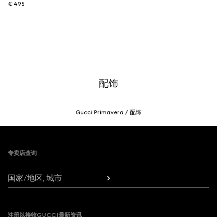
€ 495
配饰
Gucci Primavera
配饰
Footer
专卖店查询
国家/地区, 城市
注册以接收GUCCI最新资讯