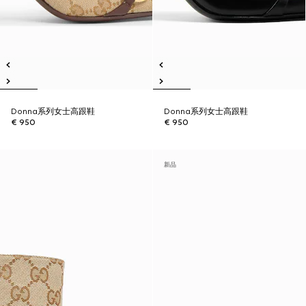
Donna系列女士高跟鞋
Donna系列女士高跟鞋
€ 950
€ 950
新品