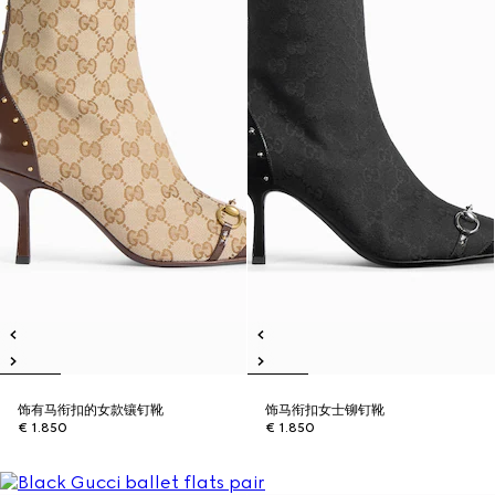
饰有马衔扣的女款镶钉靴
饰马衔扣女士铆钉靴
€ 1.850
€ 1.850