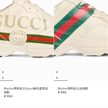
Rhyton系列女士Gucci标识皮革运
Rhyton系列女士运动鞋
动鞋
€ 950
€ 950