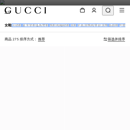
女士
女鞋
运动鞋
莫卡辛鞋&系带鞋
拖鞋和穆勒鞋
凉鞋
平底凉拖和夹趾凉拖
高跟鞋
芭蕾舞
商品 275
排序方式：
推荐
筛选并排序