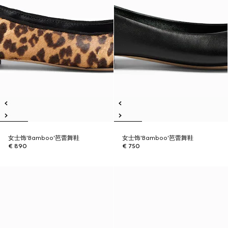
女士饰'Bamboo'芭蕾舞鞋
女士饰'Bamboo'芭蕾舞鞋
€ 890
€ 750