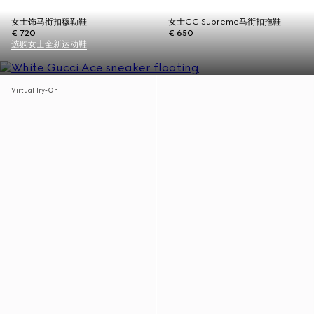
女士饰马衔扣穆勒鞋
女士GG Supreme马衔扣拖鞋
€ 720
€ 650
选购女士全新运动鞋
Virtual Try-On