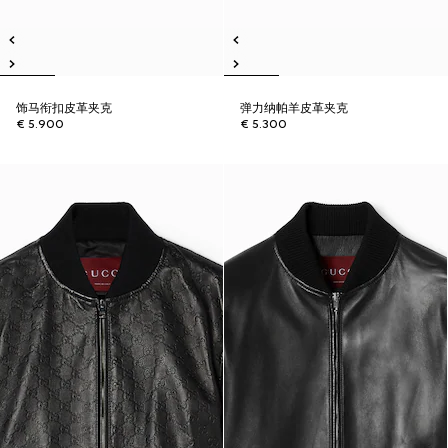
饰马衔扣皮革夹克
弹力纳帕羊皮革夹克
€ 5.900
€ 5.300