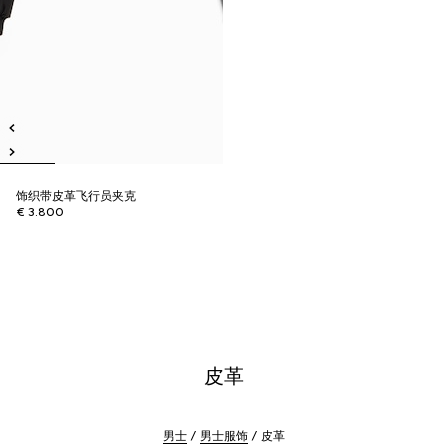
饰织带皮革飞行员夹克
€ 3.800
皮革
男士
男士服饰
皮革