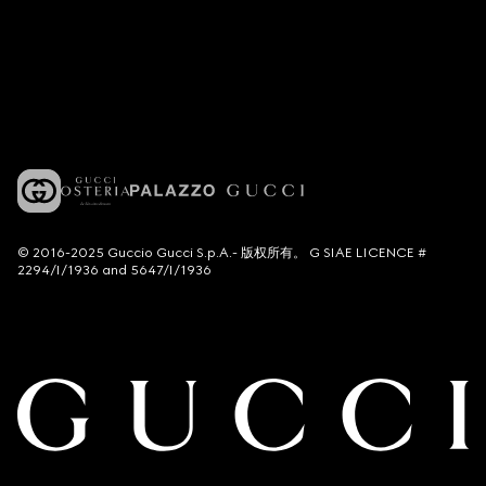
© 2016-2025 Guccio Gucci S.p.A.- 版权所有。 G SIAE LICENCE #
2294/I/1936 and 5647/I/1936