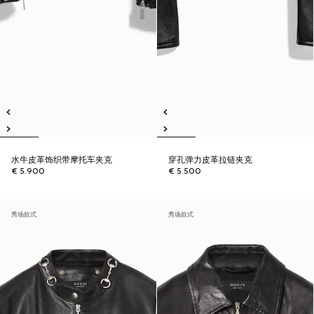
水牛皮革饰织带摩托车夹克
穿孔弹力皮革拉链夹克
€ 5.900
€ 5.500
秀场款式
秀场款式