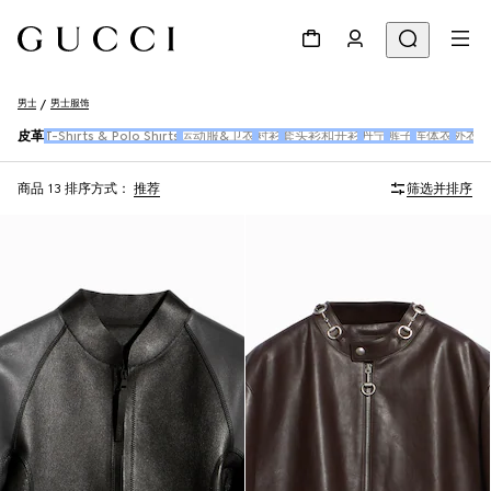
男士
男士服饰
皮革
T-Shirts & Polo Shirts
运动服&卫衣
衬衫
套头衫和开衫
丹宁
裤子
连体衣
外衣
商品 13
排序方式：
推荐
筛选并排序