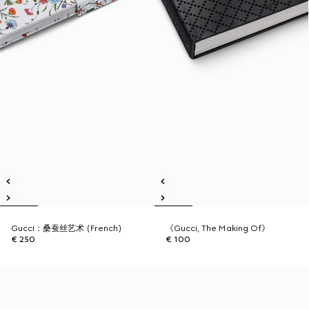
Gucci：桑蚕丝艺术 (French)
《Gucci, The Making Of》
€ 250
€ 100