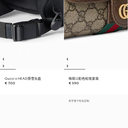
Gucci x HEAD滑雪头盔
饰双G彩色铅笔套装
€ 700
€ 590
首字母个性化定制