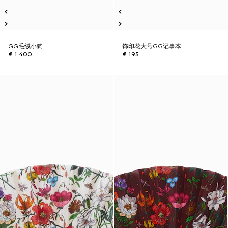
GG毛绒小狗
饰印花大号GG记事本
€ 1.400
€ 195