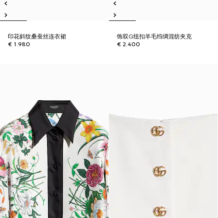
印花斜纹桑蚕丝连衣裙
饰双G纽扣羊毛绉绸混纺夹克
€ 1.980
€ 2.400