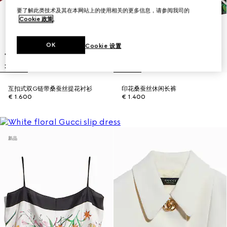
要了解此类技术及其在本网站上的使用相关的更多信息，请参阅我司的
Cookie 政策
。
OK
Cookie 设置
互扣式双G链带桑蚕丝提花衬衫
印花桑蚕丝休闲长裤
€ 1.600
€ 1.400
新品