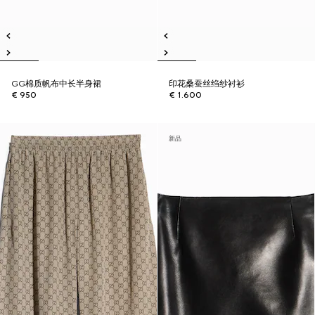
GG棉质帆布中长半身裙
印花桑蚕丝绉纱衬衫
€ 950
€ 1.600
新品