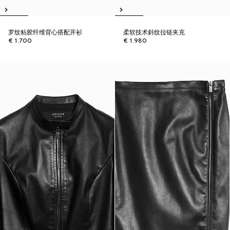
罗纹粘胶纤维背心搭配开衫
柔软技术斜纹拉链夹克
€ 1.700
€ 1.980