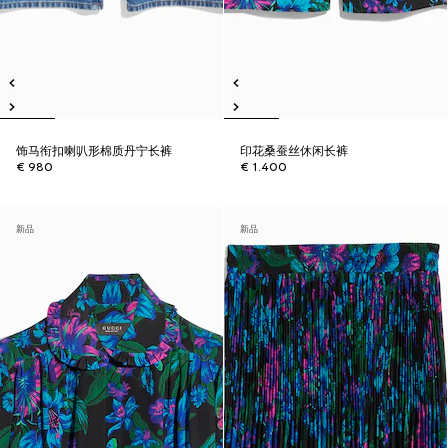
饰马衔扣喇叭形棉质丹宁长裤
印花桑蚕丝休闲长裤
€ 980
€ 1.400
新品
新品