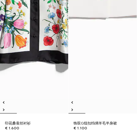
印花桑蚕丝衬衫
饰双G纽扣绉绸羊毛半身裙
€ 1.600
€ 1.100