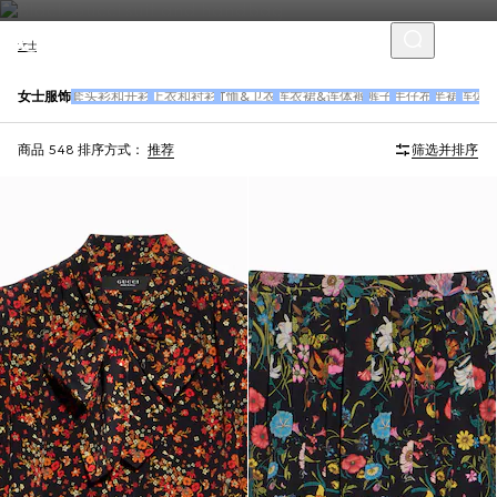
女士
女士服饰
套头衫和开衫
上衣和衬衫
T恤&卫衣
连衣裙&连体裤
裤子
牛仔布
半裙
连体
商品 548
排序方式：
推荐
筛选并排序