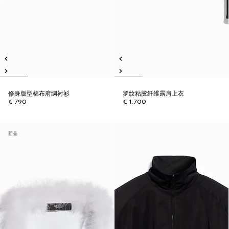
修身版型棉布府绸衬衫
罗纹粘胶纤维露肩上衣
€ 790
€ 1.700
新品