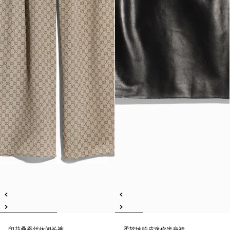
印花桑蚕丝休闲长裤
柔软纳帕皮迷你半身裙