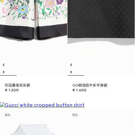
印花桑蚕丝长裤
GG棉混纺中长半身裙
€ 1.200
€ 1.400
新品
新品