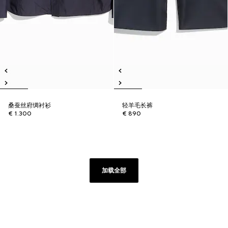
桑蚕丝府绸衬衫
轻羊毛长裤
€ 1.300
€ 890
加载全部