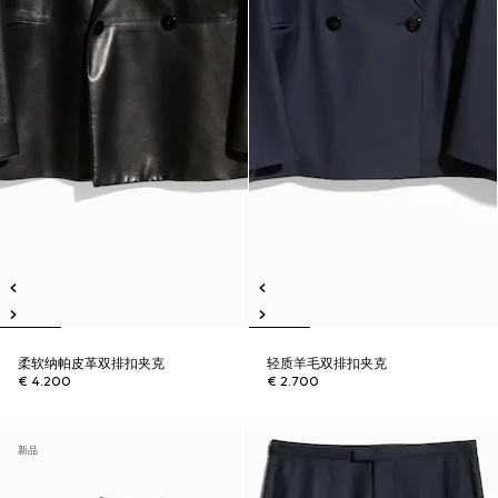
柔软纳帕皮革双排扣夹克
轻质羊毛双排扣夹克
€ 4.200
€ 2.700
新品
新品