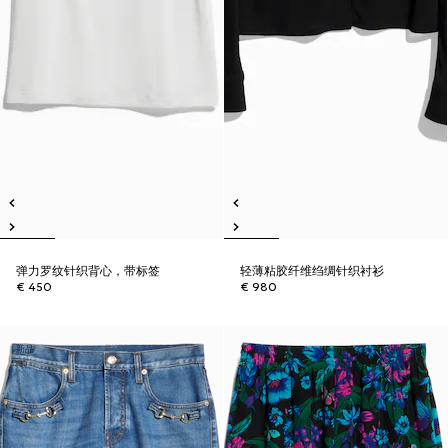
弹力罗纹针织背心，带标签
轻薄粘胶纤维绉绸针织衬衫
€ 450
€ 980
新品
新品