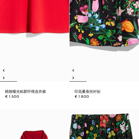
精致哑光粘胶纤维连衣裙
印花桑蚕丝衬衫
€ 1.500
€ 1.800