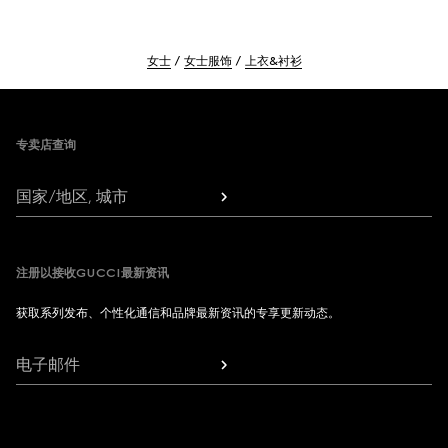
女士
女士服饰
上衣&衬衫
Footer
专卖店查询
国家/地区, 城市
注册以接收GUCCI最新资讯
获取系列发布、个性化通信和品牌最新资讯的专享更新动态。
电子邮件