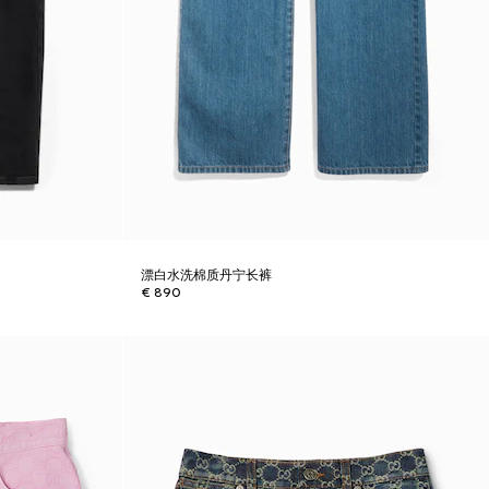
漂白水洗棉质丹宁长裤
€ 890