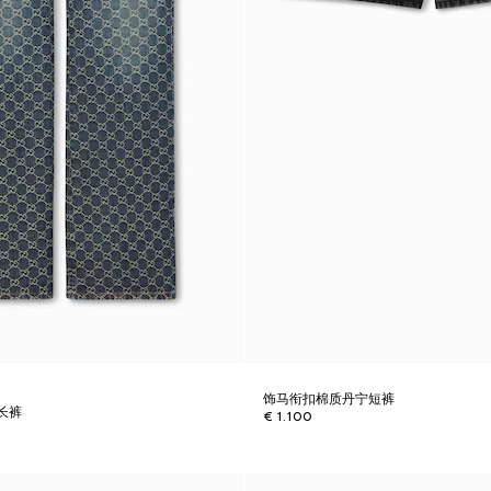
饰马衔扣棉质丹宁短裤
长裤
€ 1.100