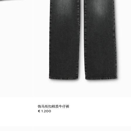
饰马衔扣棉质牛仔裤
€ 1.200