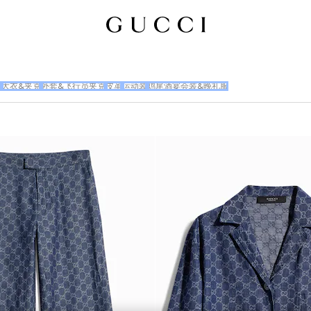
衣
大衣&夹克
外套&飞行员夹克
皮革
运动装
鸡尾酒宴会装&晚礼服