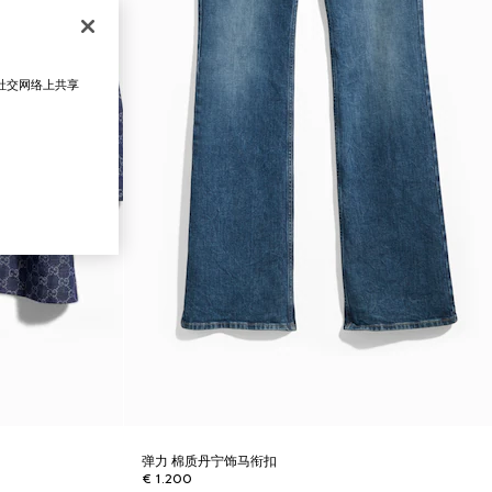
在社交网络上共享
弹力 棉质丹宁饰马衔扣
€ 1.200