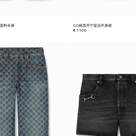
宁面料长裤
GG棉质丹宁提花半身裙
€ 1.100