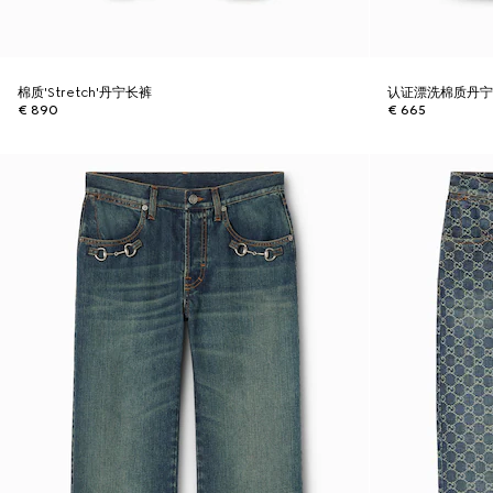
棉质'Stretch'丹宁长裤
认证漂洗棉质丹
€ 890
€ 665