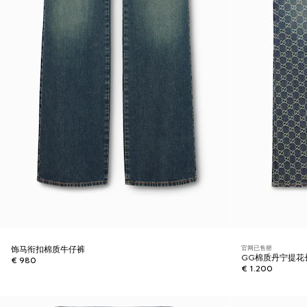
官网已售罄
饰马衔扣棉质牛仔裤
GG棉质丹宁提花
€ 980
€ 1.200