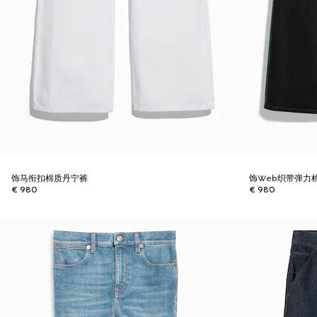
饰马衔扣棉质丹宁裤
饰Web织带弹力
€ 980
€ 980