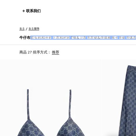
联系我们
女士
女士服饰
牛仔布
套头衫和开衫
上衣和衬衫
T恤&卫衣
连衣裙&连体裤
裤子
半裙
连体
商品 27
排序方式：
推荐