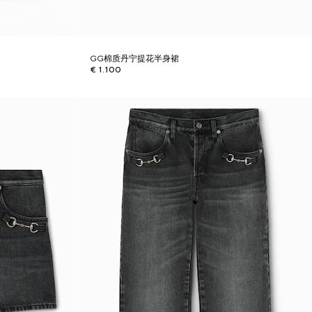
GG棉质丹宁提花半身裙
€ 1.100