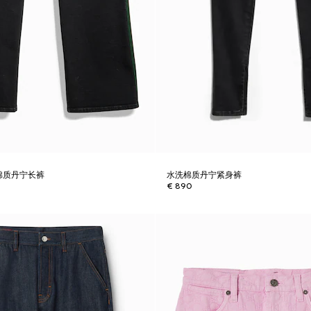
棉质丹宁长裤
水洗棉质丹宁紧身裤
€ 890