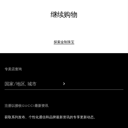
继续购物
探索金制珠宝
Footer
专卖店查询
国家/地区, 城市
注册以接收GUCCI最新资讯
获取系列发布、个性化通信和品牌最新资讯的专享更新动态。