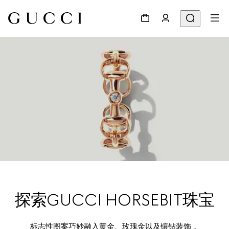
探索GUCCI HORSEBIT珠宝
标志性图案巧妙融入黄金、玫瑰金以及镶钻装饰，