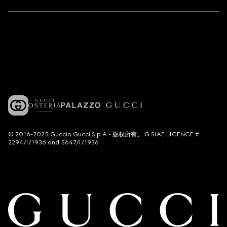
© 2016-2025 Guccio Gucci S.p.A.- 版权所有。 G SIAE LICENCE #
2294/I/1936 and 5647/I/1936