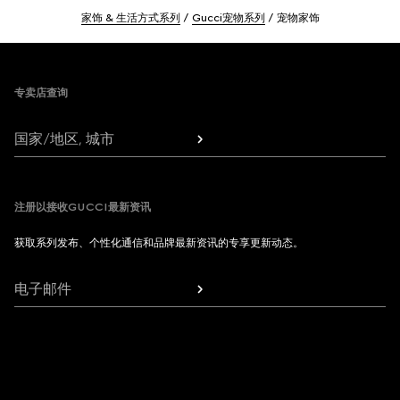
家饰 & 生活方式系列
Gucci宠物系列
宠物家饰
Footer
专卖店查询
国家/地区, 城市
注册以接收GUCCI最新资讯
获取系列发布、个性化通信和品牌最新资讯的专享更新动态。
电子邮件