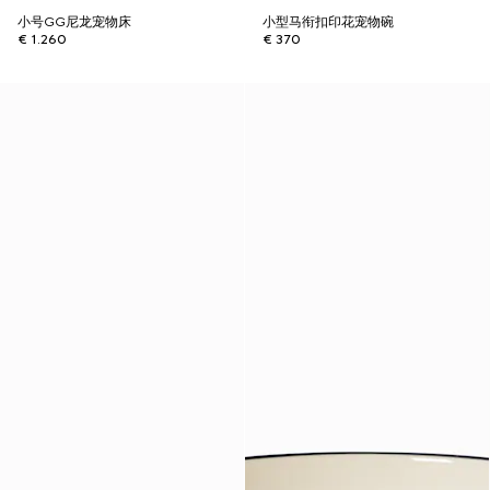
小号GG尼龙宠物床
小型马衔扣印花宠物碗
€ 1.260
€ 370