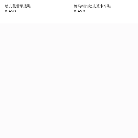
幼儿芭蕾平底鞋
饰马衔扣幼儿莫卡辛鞋
€ 450
€ 490