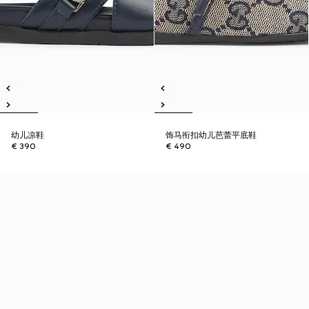
幼儿凉鞋
饰马衔扣幼儿芭蕾平底鞋
€ 390
€ 490