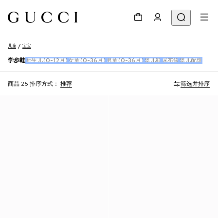
儿童
宝宝
学步鞋
新生儿(0-12月)
女童(0-36月)
男童(0-36月)
婴儿鞋
尿布袋
婴儿配饰
商品 25
排序方式：
推荐
筛选并排序