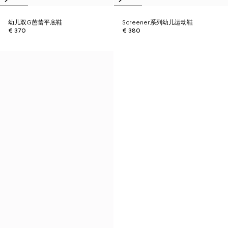
幼儿双G芭蕾平底鞋
Screener系列幼儿运动鞋
€ 370
€ 380