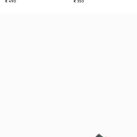
€ 490
€ 350