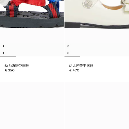
幼儿饰织带凉鞋
幼儿芭蕾平底鞋
€ 350
€ 470