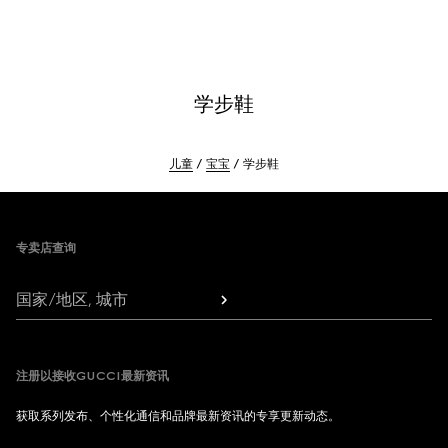
学步鞋
儿童
宝宝
学步鞋
Footer
专卖店查询
国家/地区, 城市
注册以接收GUCCI最新资讯
获取系列发布、个性化通信和品牌最新资讯的专享更新动态。