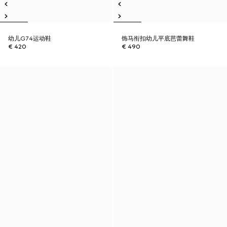
幼儿G74运动鞋
饰马衔扣幼儿平底芭蕾舞鞋
€ 420
€ 490