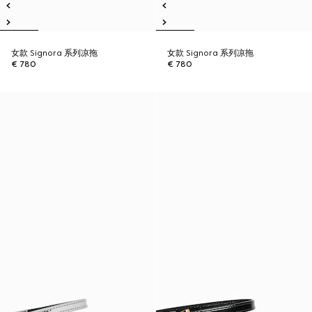
女款 Signora 系列凉拖
女款 Signora 系列凉拖
€ 780
€ 780