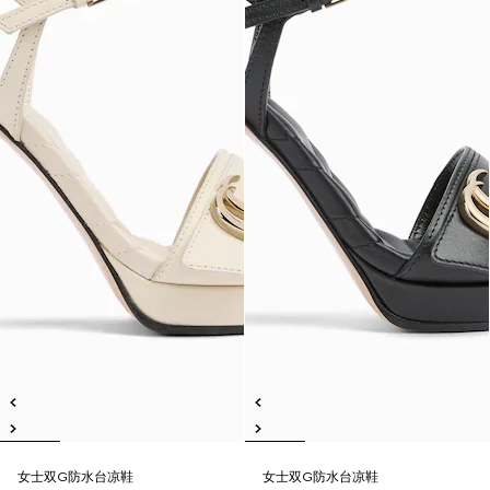
女士双G防水台凉鞋
女士双G防水台凉鞋