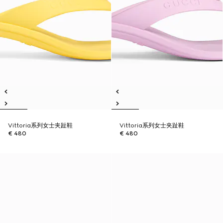
Vittoria系列女士夹趾鞋
Vittoria系列女士夹趾鞋
€ 480
€ 480