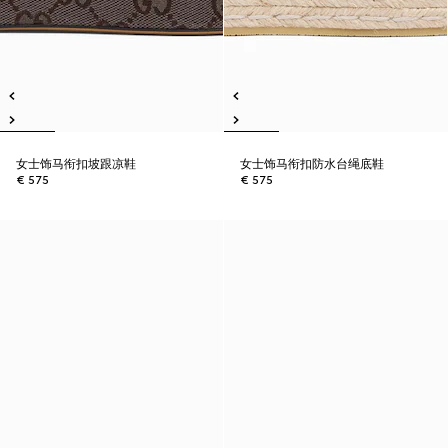
女士饰马衔扣坡跟凉鞋
女士饰马衔扣防水台绳底鞋
€ 575
€ 575