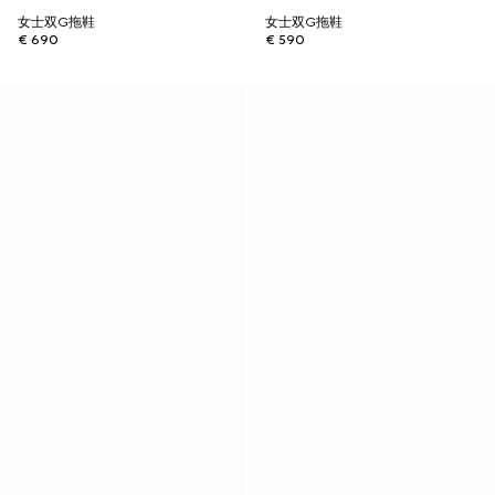
女士双G拖鞋
女士双G拖鞋
€ 690
€ 590