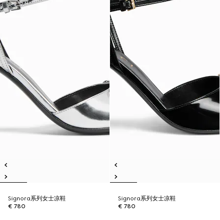
Signora系列女士凉鞋
Signora系列女士凉鞋
€ 780
€ 780