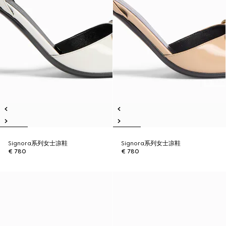
Signora系列女士凉鞋
Signora系列女士凉鞋
€ 780
€ 780