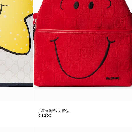
儿童饰刺绣GG背包
€ 1.200