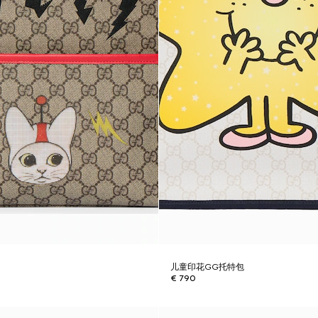
儿童印花GG托特包
€ 790