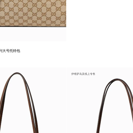
a系列大号托特包
伊维萨岛及线上专售