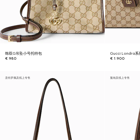
饰双G吊坠小号托特包
Gucci Londr
€ 980
€ 1.900
圣特罗佩及线上专售
戛纳及线上专售