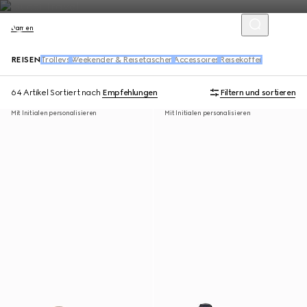
Damen
REISEN
Trolleys
Weekender & Reisetaschen
Accessoires
Reisekoffer
64 Artikel
Sortiert nach
Empfehlungen
Filtern und sortieren
Mit Initialen personalisieren
Mit Initialen personalisieren