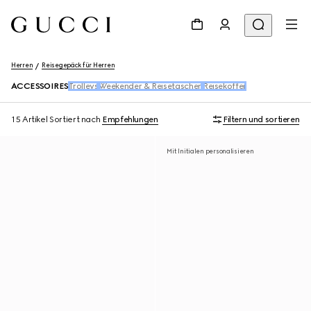
Herren
Reisegepäck für Herren
ACCESSOIRES
Trolleys
Weekender & Reisetaschen
Reisekoffer
15 Artikel
Sortiert nach
Empfehlungen
Filtern und sortieren
Mit Initialen personalisieren