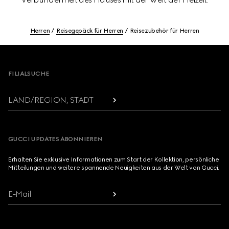
Herren
Reisegepäck für Herren
Reisezubehör für Herren
Footer
FILIALSUCHE
LAND/REGION, STADT
GUCCI UPDATES ABONNIEREN
Erhalten Sie exklusive Informationen zum Start der Kollektion, persönliche
Mitteilungen und weitere spannende Neuigkeiten aus der Welt von Gucci.
E-Mail