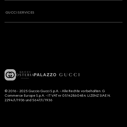
GUCCI SERVICES
© 2016 - 2025 Guccio Gucci S.p.A. - Alle Rechte vorbehalten. G
Commerce Europe S.p.A. - IT VAT nr 05142860484. LIZENZ SIAE N.
2294/I/1936 und 5647/I/1936