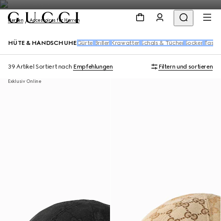
Herren
Accessoires für Herren
HÜTE & HANDSCHUHE
Gürtel
Brillen
Krawatten
Schals & Tücher
Socken
Tasch
39 Artikel
Sortiert nach
Empfehlungen
Filtern und sortieren
Exklusiv Online