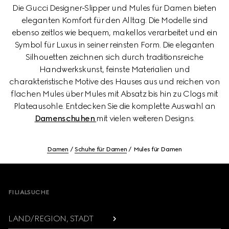
Die Gucci Designer-Slipper und Mules für Damen bieten
eleganten Komfort für den Alltag. Die Modelle sind
ebenso zeitlos wie bequem, makellos verarbeitet und ein
Symbol für Luxus in seiner reinsten Form. Die eleganten
Silhouetten zeichnen sich durch traditionsreiche
Handwerkskunst, feinste Materialien und
charakteristische Motive des Hauses aus und reichen von
flachen Mules über Mules mit Absatz bis hin zu Clogs mit
Plateausohle. Entdecken Sie die komplette Auswahl an
Damenschuhen
mit vielen weiteren Designs.
Damen
Schuhe für Damen
Mules für Damen
Footer
FILIALSUCHE
LAND/REGION, STADT