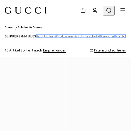
Damen
Schuhe für Damen
SLIPPERS & MULES
Sportschuhe
Mokassins & Schnürschuhe
Sandalen
Pantolett
13 Artikel
Sortiert nach
Empfehlungen
Filtern und sortieren