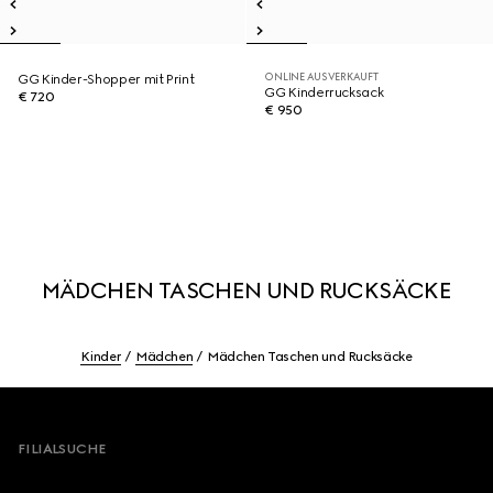
ONLINE AUSVERKAUFT
GG Kinder-Shopper mit Print
GG Kinderrucksack
€ 720
€ 950
MÄDCHEN TASCHEN UND RUCKSÄCKE
Kinder
Mädchen
Mädchen Taschen und Rucksäcke
Footer
FILIALSUCHE