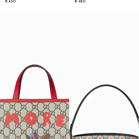
€ 450
€ 480