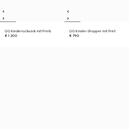
GG Kinderrucksack mit Prints
GG Kinder-Shopper mit Print
€ 1.200
€ 790