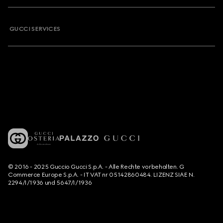
GUCCI SERVICES
© 2016 - 2025 Guccio Gucci S.p.A. - Alle Rechte vorbehalten. G
Commerce Europe S.p.A. - IT VAT nr 05142860484. LIZENZ SIAE N.
2294/I/1936 und 5647/I/1936