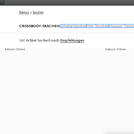
Kontakt
Damen
Taschen
CROSSBODY-TASCHEN
Schultertaschen
Mini-Taschen
Shopper Tasch
161 Artikel
Sortiert nach
Empfehlungen
Exklusiv Online
Exklusiv Online