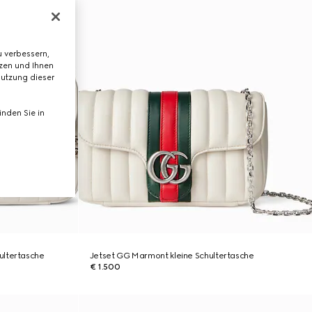
 verbessern,
tzen und Ihnen
Nutzung dieser
nden Sie in
ultertasche
Jetset GG Marmont kleine Schultertasche
€ 1.500