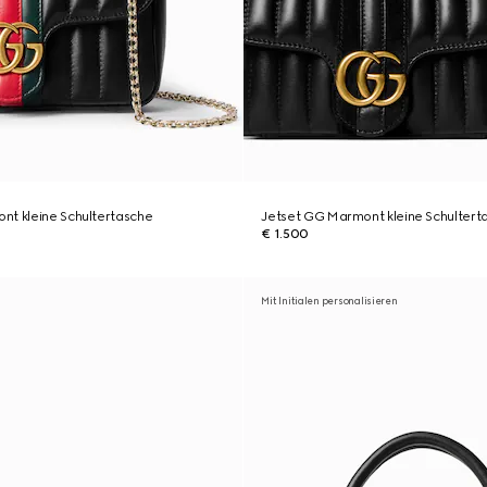
nt kleine Schultertasche
Jetset GG Marmont kleine Schultert
€ 1.500
Mit Initialen personalisieren