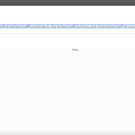
en
Henkeltaschen
Rucksäcke & Gürteltaschen
Clutches und Abendtaschen
Persona
Neu