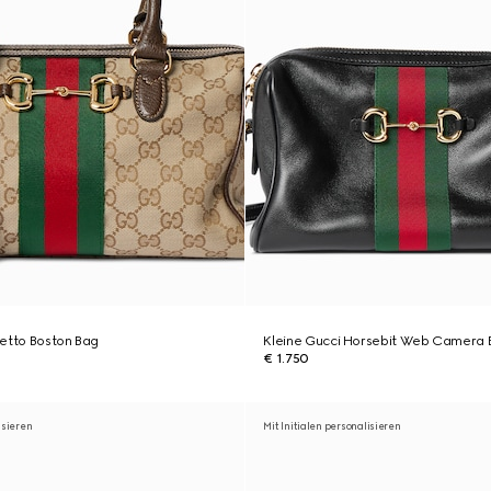
setto Boston Bag
Kleine Gucci Horsebit Web Camera 
€ 1.750
isieren
Mit Initialen personalisieren