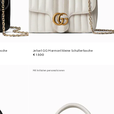
asche
Jetset GG Marmont kleine Schultertasche
€ 1.500
Mit Initialen personalisieren