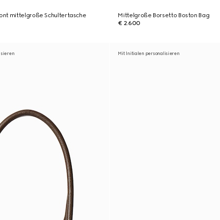
nt mittelgroße Schultertasche
Mittelgroße Borsetto Boston Bag
€ 2.600
isieren
Mit Initialen personalisieren