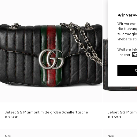
Wir verw
Wir verwen
die Nutzung
zu ermöglic
Website st
Weitere In
unserer
Co
Jetset GG Marmont mittelgroße Schultertasche
Jetset GG Marmo
€ 2.500
€ 1.500
Neu
Neu