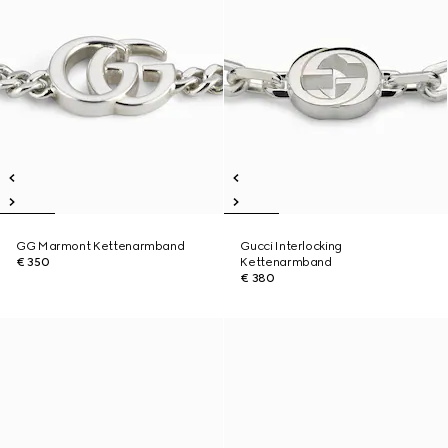
GG Marmont Kettenarmband
Gucci Interlocking
€ 350
Kettenarmband
€ 380