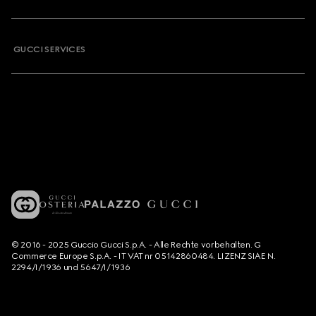
GUCCI SERVICES
© 2016 - 2025 Guccio Gucci S.p.A. - Alle Rechte vorbehalten. G
Commerce Europe S.p.A. - IT VAT nr 05142860484. LIZENZ SIAE N.
2294/I/1936 und 5647/I/1936