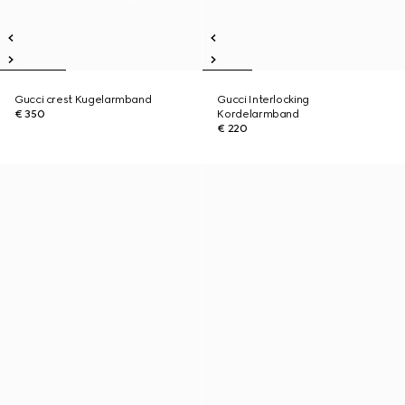
Gucci crest Kugelarmband
Gucci Interlocking
€ 350
Kordelarmband
€ 220