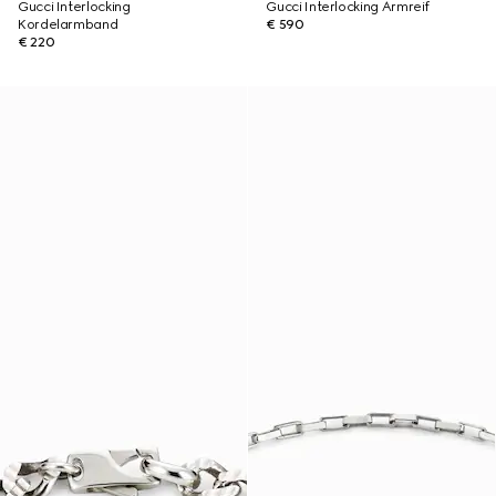
Gucci Interlocking
Gucci Interlocking Armreif
Kordelarmband
€ 590
€ 220