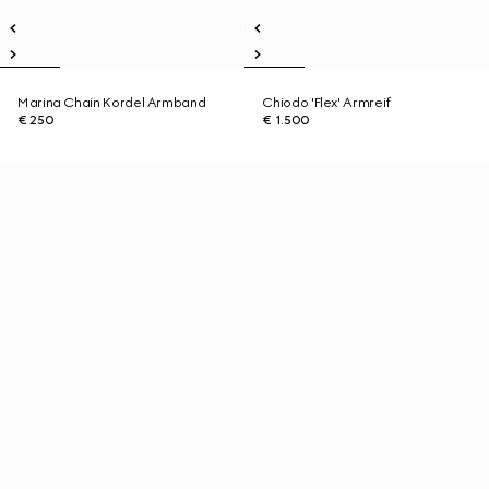
Marina Chain Kordel Armband
Chiodo 'Flex' Armreif
€ 250
€ 1.500