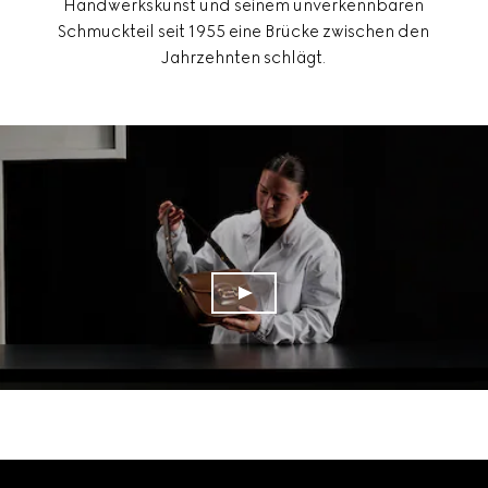
Handwerkskunst und seinem unverkennbaren
Schmuckteil seit 1955 eine Brücke zwischen den
Jahrzehnten schlägt.
Footer