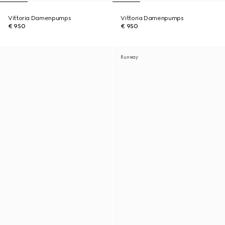
Vittoria Damenpumps
Vittoria Damenpumps
€ 950
€ 950
Runway