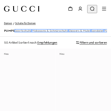
Damen
Schuhe für Damen
PUMPS
Sportschuhe
Mokassins & Schnürschuhe
Slippers & Mules
Sandalen
Pant
50 Artikel
Sortiert nach
Empfehlungen
Filtern und sortieren
Neu
Neu