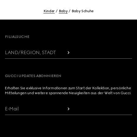
Kinder
Baby
Baby Schuhe
Footer
FILIALSUCHE
LAND/REGION, STADT
GUCCI UPDATES ABONNIEREN
Erhalten Sie exklusive Informationen zum Start der Kollektion, persönliche
Mitteilungen und weitere spannende Neuigkeiten aus der Welt von Gucci.
E-Mail