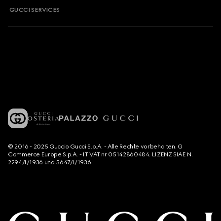
GUCCI SERVICES
© 2016 - 2025 Guccio Gucci S.p.A. - Alle Rechte vorbehalten. G
Commerce Europe S.p.A. - IT VAT nr 05142860484. LIZENZ SIAE N.
2294/I/1936 und 5647/I/1936