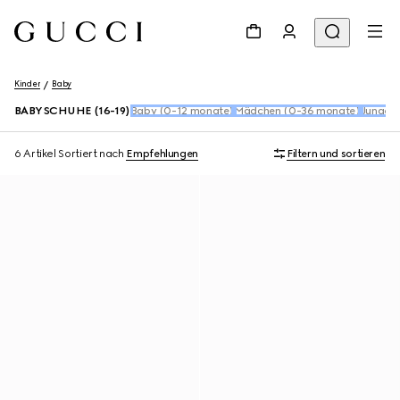
Kinder
Baby
BABY SCHUHE (16-19)
Baby (0-12 monate)
Mädchen (0-36 monate)
Jungen
6 Artikel
Sortiert nach
Empfehlungen
Filtern und sortieren