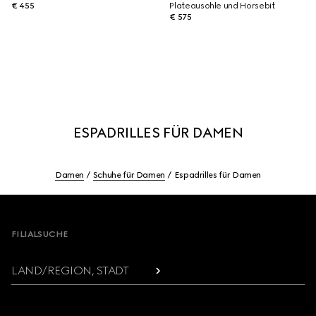
€ 455
Plateausohle und Horsebit
€ 575
ESPADRILLES FÜR DAMEN
Damen
Schuhe für Damen
Espadrilles für Damen
Footer
FILIALSUCHE
LAND/REGION, STADT