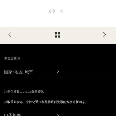
分享
Footer
专卖店查询
国家/地区, 城市
注册以接收GUCCI最新资讯
获取系列发布、个性化通信和品牌最新资讯的专享更新动态。
电子邮件