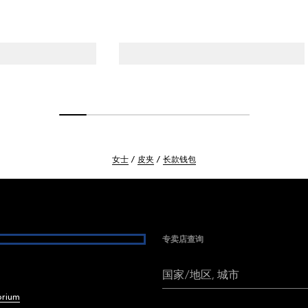
女士
皮夹
长款钱包
专卖店查询
国家/地区, 城市
brium