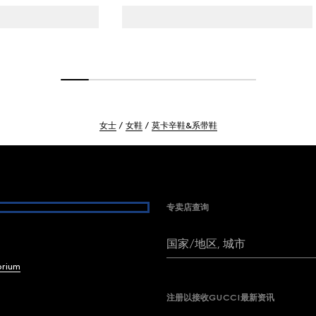
女士
女鞋
莫卡辛鞋&系带鞋
专卖店查询
国家/地区, 城市
brium
注册以接收GUCCI最新资讯