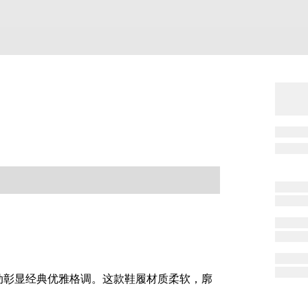
生动彰显经典优雅格调。这款鞋履材质柔软，廓