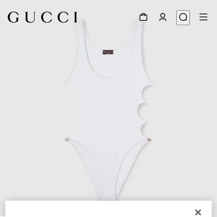
1
/
6