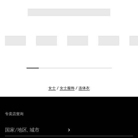
女士
女士服饰
连体衣
Footer
专卖店查询
国家/地区, 城市