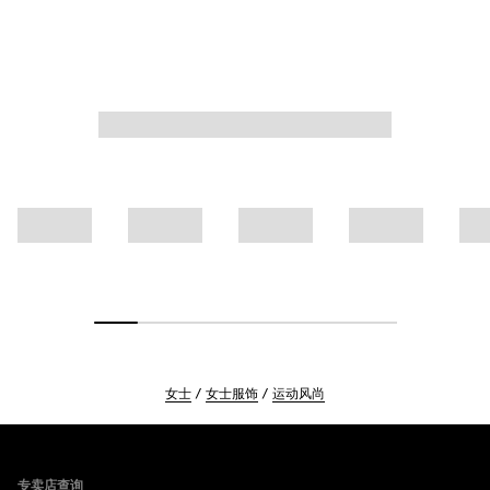
女士
女士服饰
运动风尚
Footer
专卖店查询