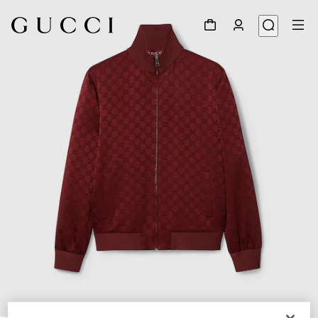
1
/
7