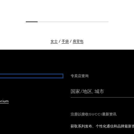
女士
手袋
肩背包
专卖店查询
国家/地区, 城市
brium
注册以接收GUCCI最新资讯
获取系列发布、个性化通信和品牌最新