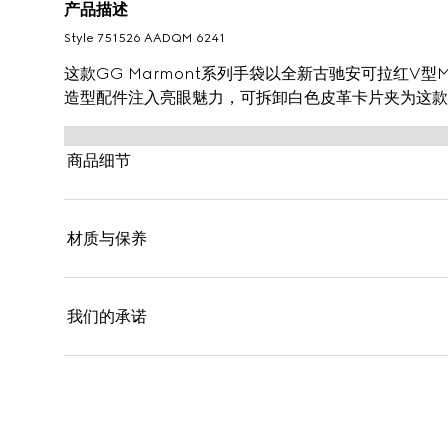
产品描述
Style ‎751526 AADQM 6241
这款GG Marmont系列手袋以全新古驰安可拉红V型M
造型配件注入亮眼魅力，可拆卸白色皮革卡片夹为这款
商品细节
材质与保养
我们的承诺