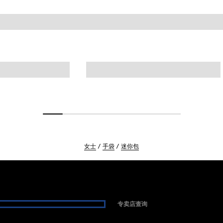
女士
手袋
迷你包
专卖店查询