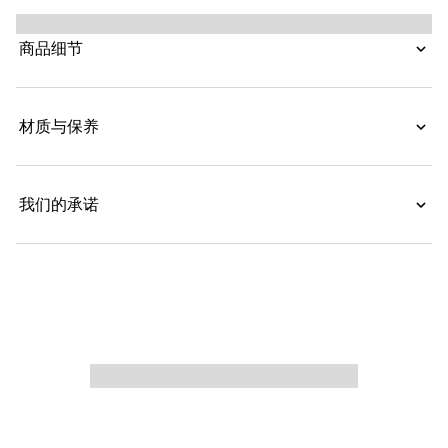
（Dionysus），在神话世界里，他曾身骑宙斯派来的老虎
跨越底格里斯河。虎头锁扣饰以施华洛世奇水晶。采用坚固
商品细节
的织纹皮革制作。
材质与保养
我们的承诺