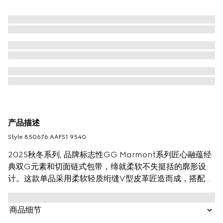
产品描述
Style ‎850676 AAFS1 9540
2025秋冬系列, 品牌标志性GG Marmont系列匠心融蕴经
典双G元素和切面链式包带，缔就柔软不失挺括的廓形设
计。这款单品采用柔软轻质绗缝V型皮革匠造而成，搭配同
色调珐琅配件与链条。
商品细节