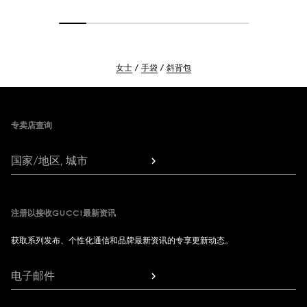
女士
手袋
斜背包
Footer
专卖店查询
国家/地区, 城市
注册以接收GUCCI最新资讯
获取系列发布、个性化通信和品牌最新资讯的专享更新动态。
电子邮件