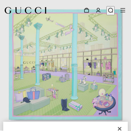
1
/
4