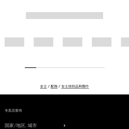
女士
配饰
女士丝织品和围巾
Footer
专卖店查询
国家/地区, 城市