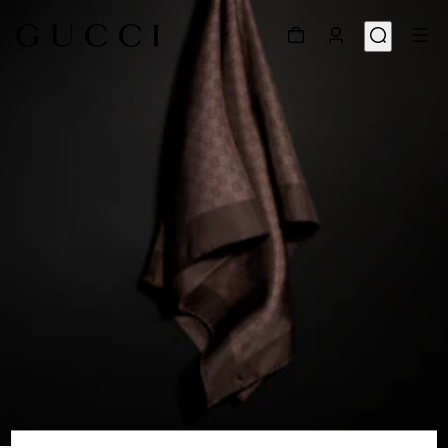
1
/
3