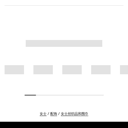
女士
配饰
女士丝织品和围巾
Footer