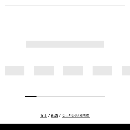
女士
配饰
女士丝织品和围巾
Footer