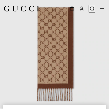
1
/
3