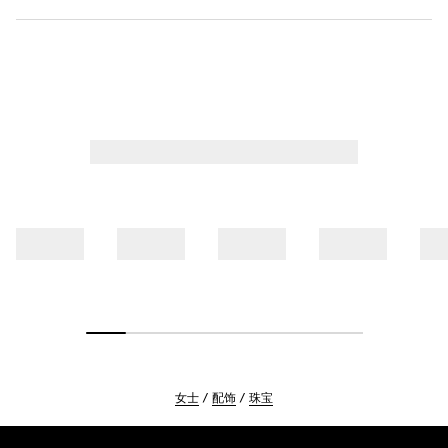
女士
配饰
珠宝
Footer