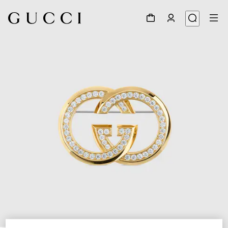
1
/
3