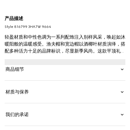
产品描述
Style ‎816799 3HA7W 9664
轻盈材质和中性色调为一系列配饰注入别样风采，唤起如沐
暖阳般的温暖感受。渔夫帽和宽边帽以酒椰叶材质演绎，搭
配多种活力十足的品牌标识，尽显新季风尚。这款平顶礼帽
采用原色草编，巧妙搭配棕色皮革滚边。双G细节令整款单
品魅力倍增。
商品细节
材质与保养
我们的承诺