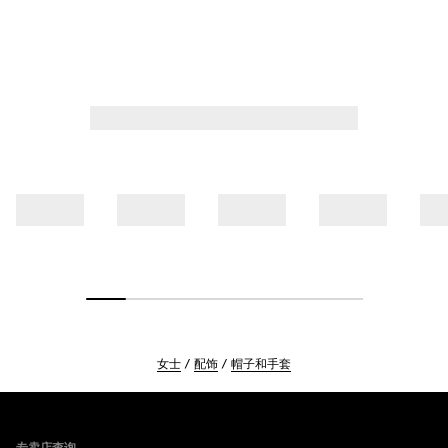
女士
配饰
帽子和手套
Footer