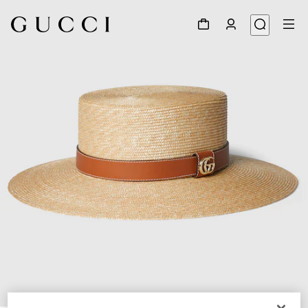
1
/
4