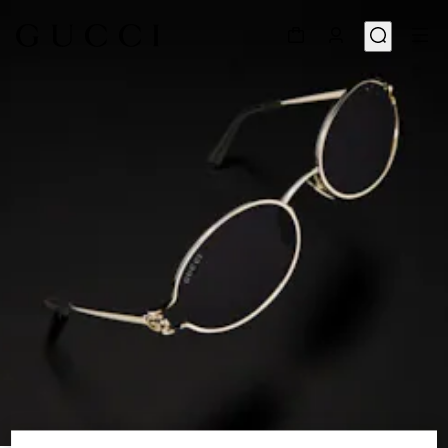
1
/
6