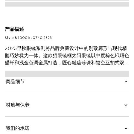
产品描述
Style ‎840006 J0740 2323
2025早秋眼镜系列将品牌典藏设计中的别致廓形与现代精
髓巧妙糅为一体。这款猫眼镜框太阳眼镜以中度棕色玳瑁色
醋纤和浅金色调金属打造，匠心融蕴珍珠和镂空互扣式双
G。
商品细节
材质与保养
我们的承诺