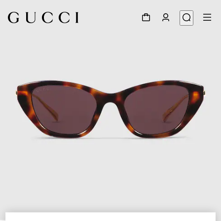
1
/
4