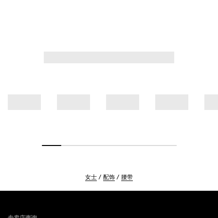
女士
配饰
腰带
Footer