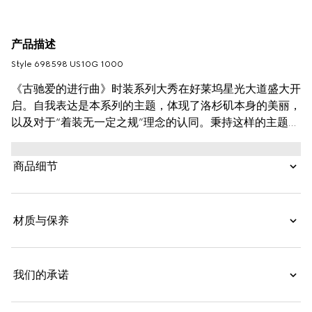
产品描述
Style ‎698598 US10G 1000
《古驰爱的进行曲》时装系列大秀在好莱坞星光大道盛大开
启。自我表达是本系列的主题，体现了洛杉矶本身的美丽，
以及对于“着装无一定之规”理念的认同。秉持这样的主题，
本系列中的配饰和成衣单品继续焕新演绎和呈现品牌经典细
节。这款黑色皮革腰带采用加宽版型，其独到亮点就是经典
商品细节
交织字母配件的新颖诠释。
材质与保养
我们的承诺