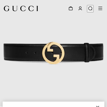
1
/
4