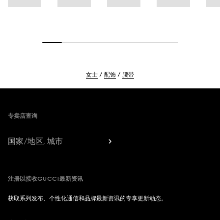
女士
配饰
腰带
Footer
专卖店查询
国家/地区, 城市
注册以接收GUCCI最新资讯
获取系列发布、个性化通信和品牌最新资讯的专享更新动态。