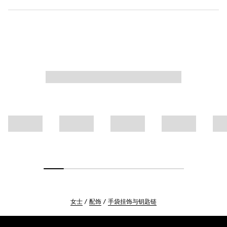
女士
配饰
手袋挂饰与钥匙链
Footer