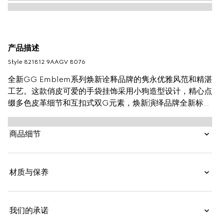
产品描述
Style ‎821812 9AAGV 8076
全新GG Emblem系列焕新诠释品牌的隽永优雅风范和精湛
工艺。这款俏皮可爱的手袋挂饰采用小狗造型设计，精心点
缀多色皮革细节和互扣式双G元素，焕新演绎品牌全新标志
性单品系列，也可当作钥匙扣使用。
商品细节
材质与保养
我们的承诺