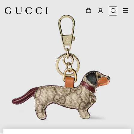
1
/
5