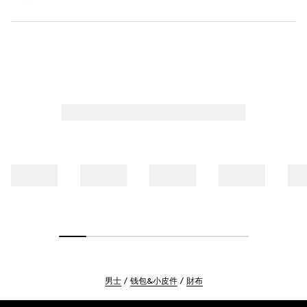
男士
钱包&小皮件
財布
Footer