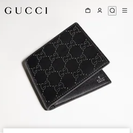
1
/
4