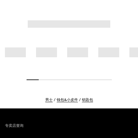
男士
钱包&小皮件
钥匙包
Footer
专卖店查询