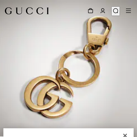
1
/
2