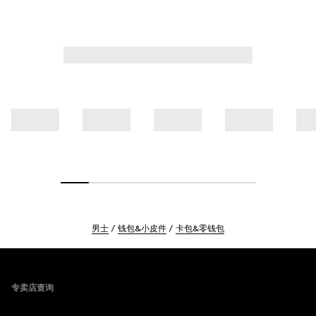
男士
钱包&小皮件
卡包&零钱包
Footer
专卖店查询