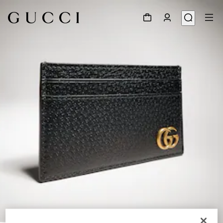
1
/
4